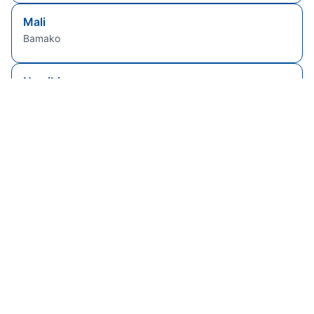
Mali
Bamako
Namibia
Windhoek
Sierra Leone
Freetown
Senegal
Dakar
Brasile
Brasilia