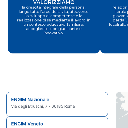
VALORIZZIAMO
la crescita integrale della persona,
relazioni
lungo tutto l’arco della vita, attraverso
fertile
lo sviluppo di competenze e la
giovani 
realizzazione di sé mediante il lavoro, in
perda”, 
un contesto educativo, familiare,
locali allo
accogliente, non giudicante e
innovativo.
ENGIM Nazionale
Via degli Etruschi, 7 - 00185 Roma
ENGIM Veneto