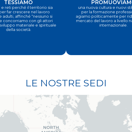
TESSIAMO
PROMUOVIAM
 e reti perché il territorio sia
una nuova cultura e nuovi stili
 per far crescere nel lavoro
per la formazione profess
e adulti, affinché “nessuno si
agiamo politicamente per ridi
e concorriamo con gli attori
mercato del lavoro a livello 
 sviluppo materiale e spirituale
internazionale.
della società.
LE NOSTRE SEDI