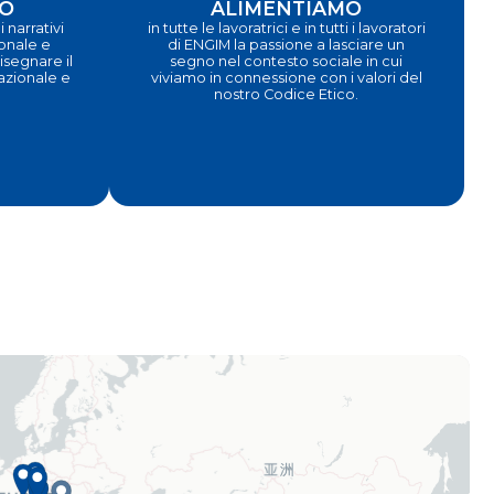
O
ALIMENTIAMO
 narrativi
in tutte le lavoratrici e in tutti i lavoratori
ionale e
di ENGIM la passione a lasciare un
segnare il
segno nel contesto sociale in cui
nazionale e
viviamo in connessione con i valori del
nostro Codice Etico.