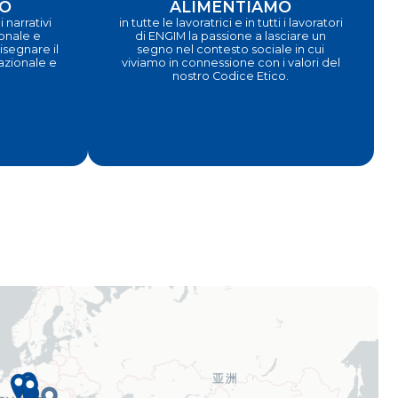
O
ALIMENTIAMO
 narrativi
in tutte le lavoratrici e in tutti i lavoratori
ionale e
di ENGIM la passione a lasciare un
segnare il
segno nel contesto sociale in cui
nazionale e
viviamo in connessione con i valori del
nostro Codice Etico.