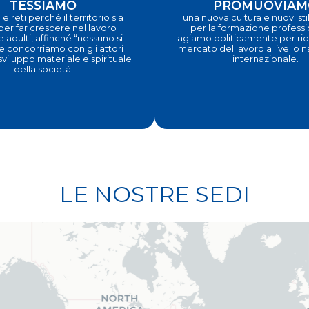
TESSIAMO
PROMUOVIAM
 e reti perché il territorio sia
una nuova cultura e nuovi stili
 per far crescere nel lavoro
per la formazione profess
e adulti, affinché “nessuno si
agiamo politicamente per ridi
e concorriamo con gli attori
mercato del lavoro a livello 
 sviluppo materiale e spirituale
internazionale.
della società.
LE NOSTRE SEDI