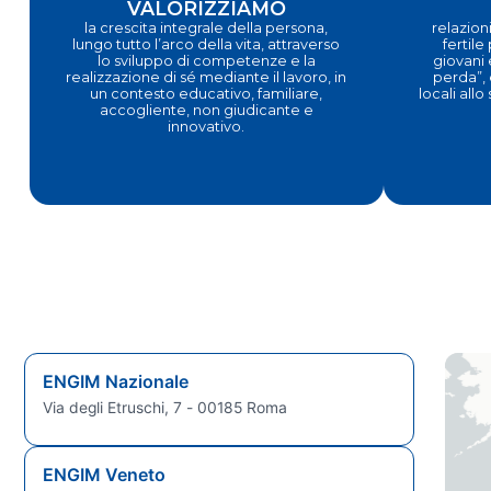
VALORIZZIAMO
la crescita integrale della persona,
relazioni
lungo tutto l’arco della vita, attraverso
fertile
lo sviluppo di competenze e la
giovani 
realizzazione di sé mediante il lavoro, in
perda”, 
un contesto educativo, familiare,
locali allo
accogliente, non giudicante e
innovativo.
ENGIM Nazionale
Via degli Etruschi, 7 - 00185 Roma
ENGIM Veneto