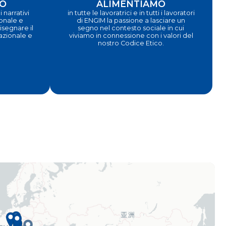
O
ALIMENTIAMO
 narrativi
in tutte le lavoratrici e in tutti i lavoratori
ionale e
di ENGIM la passione a lasciare un
segnare il
segno nel contesto sociale in cui
nazionale e
viviamo in connessione con i valori del
nostro Codice Etico.