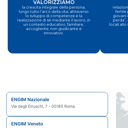
VALORIZZIAMO
la crescita integrale della persona,
relazioni
lungo tutto l’arco della vita, attraverso
fertile
lo sviluppo di competenze e la
giovani 
realizzazione di sé mediante il lavoro, in
perda”, 
un contesto educativo, familiare,
locali allo
accogliente, non giudicante e
innovativo.
ENGIM Nazionale
Via degli Etruschi, 7 - 00185 Roma
ENGIM Veneto