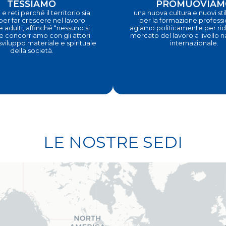
TESSIAMO
PROMUOVIAM
 e reti perché il territorio sia
una nuova cultura e nuovi stili
 per far crescere nel lavoro
per la formazione profess
e adulti, affinché “nessuno si
agiamo politicamente per ridi
e concorriamo con gli attori
mercato del lavoro a livello 
 sviluppo materiale e spirituale
internazionale.
della società.
LE NOSTRE SEDI