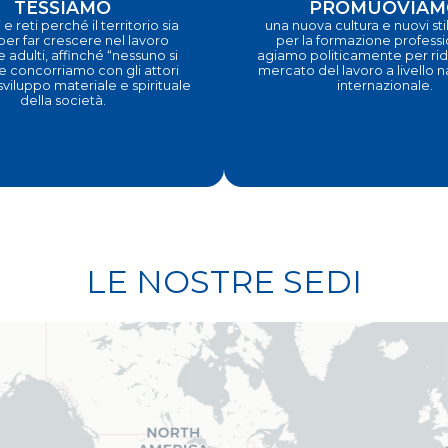
TESSIAMO
PROMUOVIAM
 e reti perché il territorio sia
una nuova cultura e nuovi stili
 per far crescere nel lavoro
per la formazione profess
e adulti, affinché “nessuno si
agiamo politicamente per ridi
e concorriamo con gli attori
mercato del lavoro a livello 
 sviluppo materiale e spirituale
internazionale.
della società.
LE NOSTRE SEDI