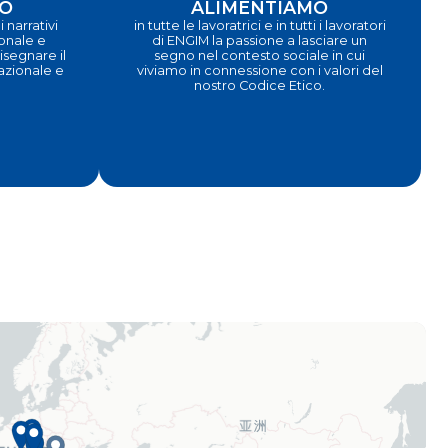
O
ALIMENTIAMO
 narrativi
in tutte le lavoratrici e in tutti i lavoratori
ionale e
di ENGIM la passione a lasciare un
segnare il
segno nel contesto sociale in cui
nazionale e
viviamo in connessione con i valori del
nostro Codice Etico.