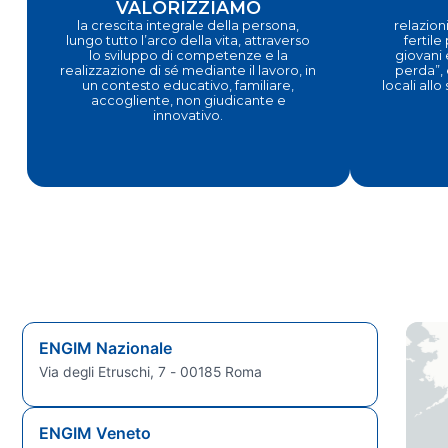
VALORIZZIAMO
la crescita integrale della persona,
relazioni
lungo tutto l’arco della vita, attraverso
fertile
lo sviluppo di competenze e la
giovani 
realizzazione di sé mediante il lavoro, in
perda”, 
un contesto educativo, familiare,
locali allo
accogliente, non giudicante e
innovativo.
ENGIM Nazionale
Via degli Etruschi, 7 - 00185 Roma
ENGIM Veneto