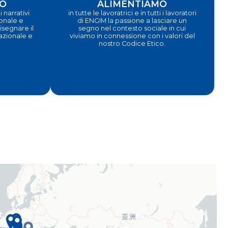
O
ALIMENTIAMO
 narrativi
in tutte le lavoratrici e in tutti i lavoratori
ionale e
di ENGIM la passione a lasciare un
segnare il
segno nel contesto sociale in cui
nazionale e
viviamo in connessione con i valori del
nostro Codice Etico.