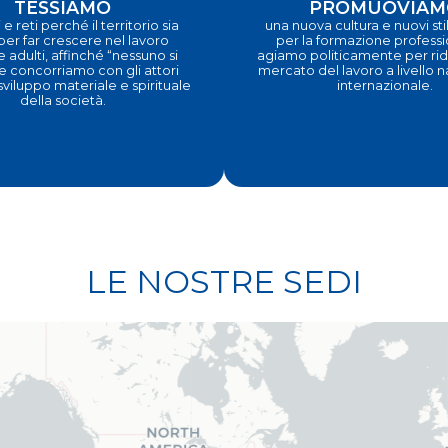
TESSIAMO
PROMUOVIAM
 e reti perché il territorio sia
una nuova cultura e nuovi stili
 per far crescere nel lavoro
per la formazione profess
e adulti, affinché “nessuno si
agiamo politicamente per ridi
e concorriamo con gli attori
mercato del lavoro a livello 
 sviluppo materiale e spirituale
internazionale.
della società.
LE NOSTRE SEDI