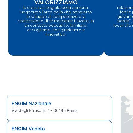
VALORIZZIAMO
la crescita integrale della persona,
relazioni
lungo tutto l’arco della vita, attraverso
fertile
lo sviluppo di competenze e la
giovani 
realizzazione di sé mediante il lavoro, in
perda”, 
un contesto educativo, familiare,
locali allo
accogliente, non giudicante e
innovativo.
ENGIM Nazionale
Via degli Etruschi, 7 - 00185 Roma
ENGIM Veneto