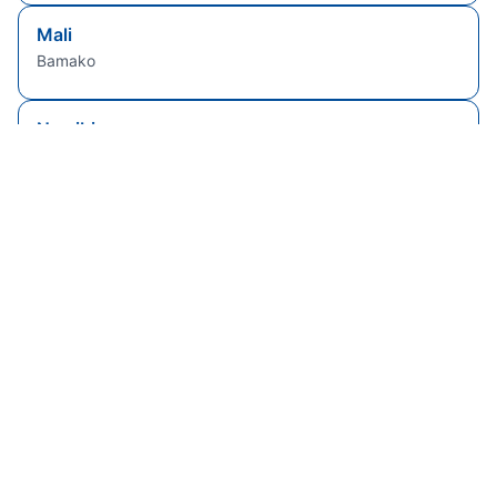
Mali
Bamako
Namibia
Windhoek
Sierra Leone
Freetown
Senegal
Dakar
Brasile
Brasilia