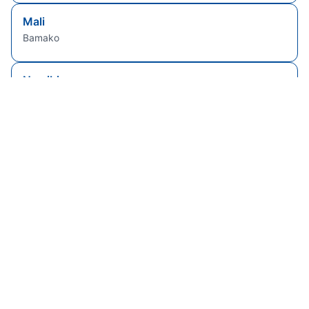
Mali
Bamako
Namibia
Windhoek
Sierra Leone
Freetown
Senegal
Dakar
Brasile
Brasilia