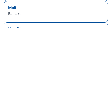
Mali
Bamako
Namibia
Windhoek
Sierra Leone
Freetown
Senegal
Dakar
Brasile
Brasilia