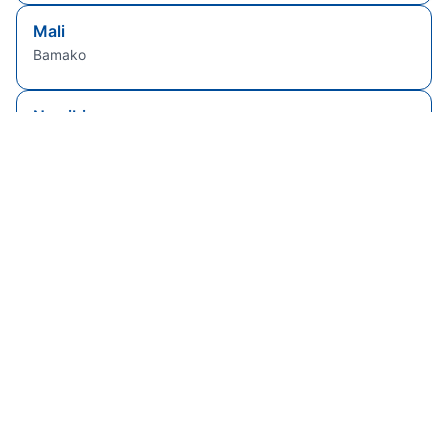
Mali
Bamako
Namibia
Windhoek
Sierra Leone
Freetown
Senegal
Dakar
Brasile
Brasilia