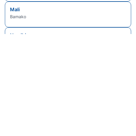
Mali
Bamako
Namibia
Windhoek
Sierra Leone
Freetown
Senegal
Dakar
Brasile
Brasilia