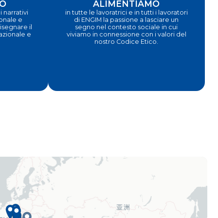
O
ALIMENTIAMO
 narrativi
in tutte le lavoratrici e in tutti i lavoratori
ionale e
di ENGIM la passione a lasciare un
segnare il
segno nel contesto sociale in cui
nazionale e
viviamo in connessione con i valori del
nostro Codice Etico.