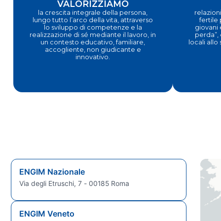
VALORIZZIAMO
la crescita integrale della persona,
relazioni
lungo tutto l’arco della vita, attraverso
fertile
lo sviluppo di competenze e la
giovani 
realizzazione di sé mediante il lavoro, in
perda”, 
un contesto educativo, familiare,
locali allo
accogliente, non giudicante e
innovativo.
ENGIM Nazionale
Via degli Etruschi, 7 - 00185 Roma
ENGIM Veneto