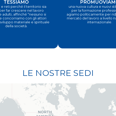
TESSIAMO
PROMUOVIAM
 e reti perché il territorio sia
una nuova cultura e nuovi stili
 per far crescere nel lavoro
per la formazione profess
e adulti, affinché “nessuno si
agiamo politicamente per ridi
e concorriamo con gli attori
mercato del lavoro a livello 
 sviluppo materiale e spirituale
internazionale.
della società.
LE NOSTRE SEDI