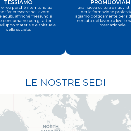
TESSIAMO
PROMUOVIAM
 e reti perché il territorio sia
una nuova cultura e nuovi stili
 per far crescere nel lavoro
per la formazione profess
e adulti, affinché “nessuno si
agiamo politicamente per ridi
e concorriamo con gli attori
mercato del lavoro a livello 
 sviluppo materiale e spirituale
internazionale.
della società.
LE NOSTRE SEDI