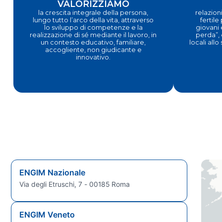
VALORIZZIAMO
la crescita integrale della persona,
relazioni
lungo tutto l’arco della vita, attraverso
fertile
lo sviluppo di competenze e la
giovani 
realizzazione di sé mediante il lavoro, in
perda”, 
un contesto educativo, familiare,
locali allo
accogliente, non giudicante e
innovativo.
ENGIM Nazionale
Via degli Etruschi, 7 - 00185 Roma
ENGIM Veneto