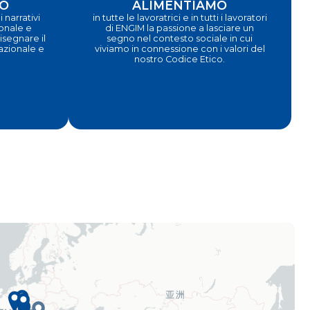
O
ALIMENTIAMO
 narrativi
in tutte le lavoratrici e in tutti i lavoratori
ionale e
di ENGIM la passione a lasciare un
segnare il
segno nel contesto sociale in cui
nazionale e
viviamo in connessione con i valori del
nostro Codice Etico.