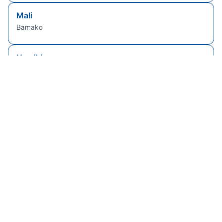
Mali
Bamako
Namibia
Windhoek
Sierra Leone
Freetown
Senegal
Dakar
Brasile
Brasilia